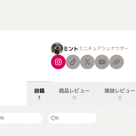
ミント
ミニチュアシュナウザー
投稿
商品レビュー
施設レビュー
あけましておめでと
ふくろうさんとパシ
3
0
0
うございます
ャリ📸
0
0